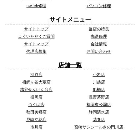
switch修理
パソコン修理
サイトメニュー
サイトトップ
当店の特長
よくいただくご質問
郵送修理
サイトマップ
会社情報
代理店募集
お問い合わせ
店舗一覧
渋谷店
小岩店
祖師ヶ谷大蔵店
川越店
越谷せんげん台店
船橋店
盛岡店
長野茅野店
つくば店
福岡東公園店
秋田美郷店
静岡清水店
尼崎立花店
花巻店
市川店
宮崎サンシールさの門川店