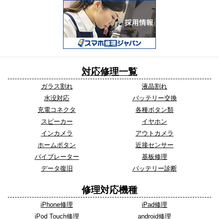
対応修理一覧
ガラス割れ
液晶割れ
水没対応
バッテリー交換
充電コネクタ
各種ボタン類
スピーカー
イヤホン
インカメラ
アウトカメラ
ホームボタン
近接センサー
バイブレーター
基板修理
データ復旧
バッテリー診断
修理対応機種
iPhone修理
iPad修理
iPod Touch修理
android修理