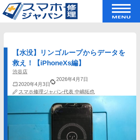
【水没】リンゴループからデータを
救え！【iPhoneXs編】
渋谷店
2026年4月7日
2020年4月3日
スマホ修理ジャパン代表 中嶋拓也