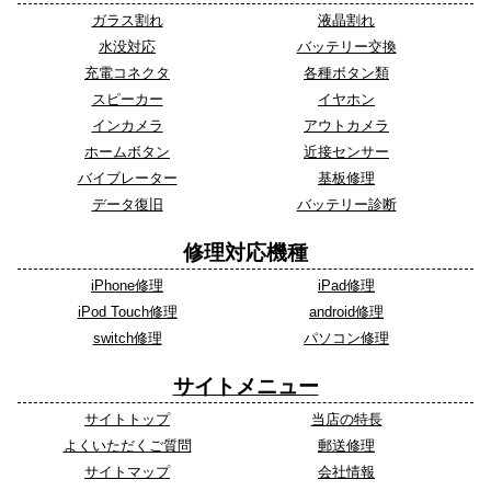
ガラス割れ
液晶割れ
水没対応
バッテリー交換
充電コネクタ
各種ボタン類
スピーカー
イヤホン
インカメラ
アウトカメラ
ホームボタン
近接センサー
バイブレーター
基板修理
データ復旧
バッテリー診断
修理対応機種
iPhone修理
iPad修理
iPod Touch修理
android修理
switch修理
パソコン修理
サイトメニュー
サイトトップ
当店の特長
よくいただくご質問
郵送修理
サイトマップ
会社情報