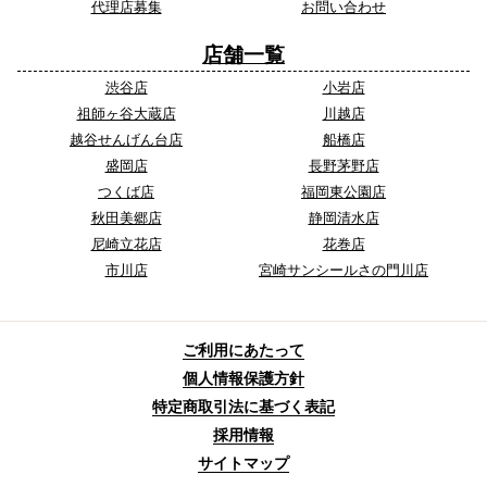
代理店募集
お問い合わせ
店舗一覧
渋谷店
小岩店
祖師ヶ谷大蔵店
川越店
越谷せんげん台店
船橋店
盛岡店
長野茅野店
つくば店
福岡東公園店
秋田美郷店
静岡清水店
尼崎立花店
花巻店
市川店
宮崎サンシールさの門川店
ご利用にあたって
個人情報保護方針
特定商取引法に基づく表記
採用情報
サイトマップ