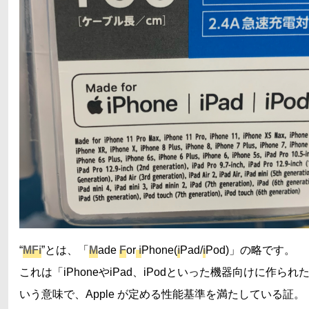
“
MFi
”とは、「
M
ade
F
or
i
Phone(
i
Pad/
i
Pod)」の略です。
これは「iPhoneやiPad、iPodといった機器向けに作られ
いう意味で、Apple が定める性能基準を満たしている証。