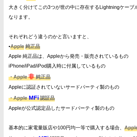
大きく分けてこの3つが世の中に存在するLightningケー
なります。
それぞれどう違うのかと言いますと、
•
Apple
純正品
Apple 純正品は、Appleから発売・販売されているもの
iPhone/iPad/iPod購入時に付属しているもの
非
・Apple
純正品
Appleに認証されていないサードパーティ製のもの
MFi
・Apple
認証品
Appleが公式認定品したサードパーティ製のもの
基本的に家電量販店や100円均一等で購入する場合、
App