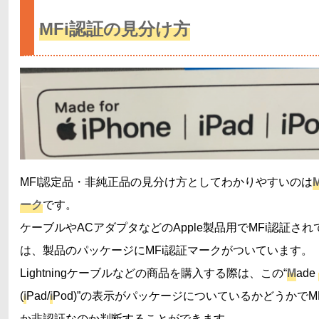
MFi認証の見分け方
MFI認定品・非純正品の見分け方としてわかりやすいのは
ーク
です。
ケーブルやACアダプタなどのApple製品用でMFi認証さ
は、製品のパッケージにMFi認証マークがついています。
Lightningケーブルなどの商品を購入する際は、この“
M
ade
(
i
Pad/
i
Pod)”の表示がパッケージについているかどうかでM
か非認証なのか判断することができます。