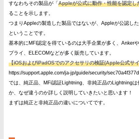
すなわちその製品が「
Appleが公式に
動作・性能を
認定し
ることを示します。
つまりAppleの製造した製品ではないが、Appleが公認し
ということです。
基本的にMFI認定を得ているのは大手企業が多く、Anker
プライ、ELECOMなどが多く販売しています。
【iOSおよびiPadOSでのアクセサリの検証(Apple公式サ
https://support.apple.com/ja-jp/guide/security/sec70a4f377
では、純正品、MFi認証Lightning、非純正品のLightnin
か、なぜ違うのか詳しく説明していきたいと思います！
まずは純正と非純正品の違いについてです。