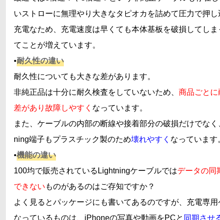
いストローに無理やり大きなタピオカを詰めて圧力で押し
充電なため、充電速度は早くても本体基板を破損してしま
てことが増えています。
•
耐久性の違い
耐久性についても大きな差があります。
非純正品は十分に耐久検査をしていないため、
商品ごとに
差があり故障しやすく
なっています。
また、ケーブルの内部の断線や接着部分の破損だけでなく、先
ning端子もプラスチック製のため
壊れやすく
なっています
•
機能の違い
100均で販売されているLightningケーブルでは
データの同
できない
ものがあるのはご存知ですか？
よく見るとパッケージにも書いてあるのですが、充電専用
なっているものは、iPhoneの写真や動画をPCと
同期させ