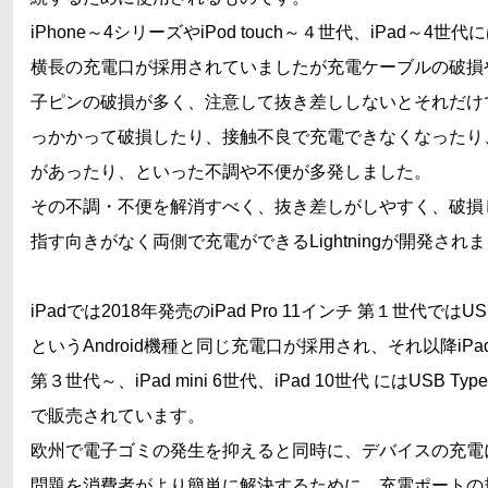
iPhone～4シリーズやiPod touch～４世代、iPad～4世代
横長の充電口が採用されていましたが充電ケーブルの破損
子ピンの破損が多く、注意して抜き差ししないとそれだけ
っかかって破損したり、接触不良で充電できなくなったり
があったり、といった不調や不便が多発しました。
その不調・不便を解消すべく、抜き差しがしやすく、破損
指す向きがなく両側で充電ができるLightningが開発され
iPadでは2018年発売のiPad Pro 11インチ 第１世代ではUSB
というAndroid機種と同じ充電口が採用され、それ以降iPad Pr
第３世代～、iPad mini 6世代、iPad 10世代 にはUSB Ty
で販売されています。
欧州で電子ゴミの発生を抑えると同時に、デバイスの充電
問題を消費者がより簡単に解決するために、充電ポートの