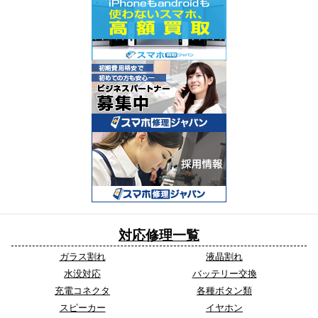
対応修理一覧
ガラス割れ
液晶割れ
水没対応
バッテリー交換
充電コネクタ
各種ボタン類
スピーカー
イヤホン