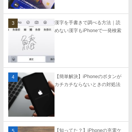
漢字を手書きで調べる方法｜読
3
めない漢字もiPhoneで一発検索
【簡単解決】iPhoneのボタンが
4
カチカチならないときの対処法
【知ってた？】iPhoneの充電ケ
5