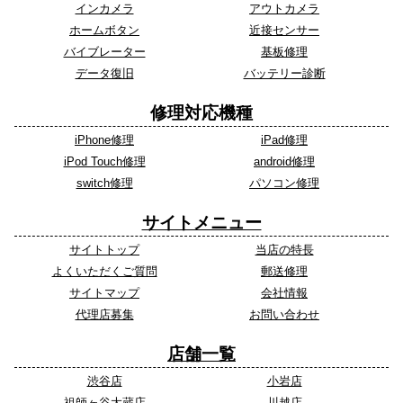
インカメラ
アウトカメラ
ホームボタン
近接センサー
バイブレーター
基板修理
データ復旧
バッテリー診断
修理対応機種
iPhone修理
iPad修理
iPod Touch修理
android修理
switch修理
パソコン修理
サイトメニュー
サイトトップ
当店の特長
よくいただくご質問
郵送修理
サイトマップ
会社情報
代理店募集
お問い合わせ
店舗一覧
渋谷店
小岩店
祖師ヶ谷大蔵店
川越店