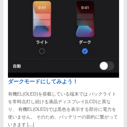
ダークモードにしてみよう！
有機EL(OLED)を搭載している端末では バックライト
を常時点灯し続ける液晶ディスプレイ(LCD)と異な
り、 有機EL(OLED)では黒色を表示する部分に電力を
使いません。 そのため、バッテリーの節約に繋がって
いきます […]