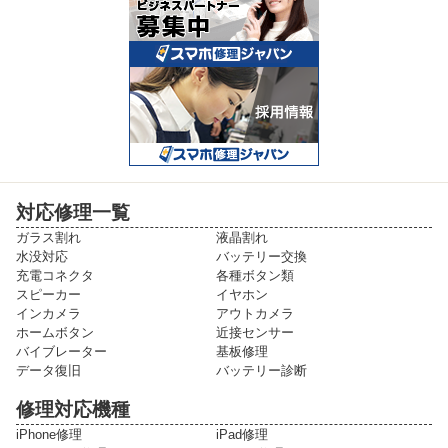
対応修理一覧
ガラス割れ
液晶割れ
水没対応
バッテリー交換
充電コネクタ
各種ボタン類
スピーカー
イヤホン
インカメラ
アウトカメラ
ホームボタン
近接センサー
バイブレーター
基板修理
データ復旧
バッテリー診断
修理対応機種
iPhone修理
iPad修理