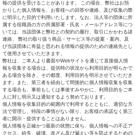
報の提供を受けることがあります。 この場合、弊社はお預
かりした個人情報を、お客様への回答や連絡、及び収集の際
に明示した目的で利用いたします。なお、法人等の団体に所
属する役職員の方の所属部署・氏名・メールアドレス等につ
いては、当該団体と弊社との契約の履行、取引にかかわる諸
連絡、 弊社の取り扱う商品・サービス等の提案・案内、及
び当該団体に有益と思われる情報の提供のための連絡先とし
て使用させていただきます。
弊社は、ご本人より書面やWebサイトを通じて直接個人情
報を収集する場合は、提供時の状況から利用目的が明らかで
ある場合を除き、その都度、利用目的を明示させていただき
ます。また、第三者を経由して間接的に個人情報収集を収集
する場合も、事前もしくは事後すみやかに、利用目的をご本
人に対し明示又は通知するよう努めております。
個人情報を収集目的の範囲内で利用するとともに、適切な方
法で管理し、特段の事情がない限り、お客様の承諾なく第三
者に開示・提供することはありません。
個人情報を正確かつ最新の状態に保ち、個人情報への不正ア
クセス、紛失、破壊、改ざん及び漏えい等を防止するための