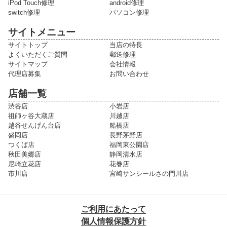
iPod Touch修理
android修理
switch修理
パソコン修理
サイトメニュー
サイトトップ
当店の特長
よくいただくご質問
郵送修理
サイトマップ
会社情報
代理店募集
お問い合わせ
店舗一覧
渋谷店
小岩店
祖師ヶ谷大蔵店
川越店
越谷せんげん台店
船橋店
盛岡店
長野茅野店
つくば店
福岡東公園店
秋田美郷店
静岡清水店
尼崎立花店
花巻店
市川店
宮崎サンシールさの門川店
ご利用にあたって
個人情報保護方針