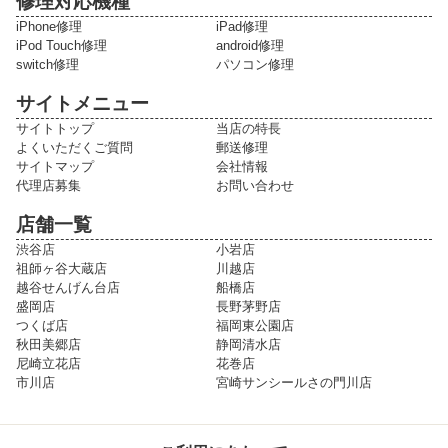
修理対応機種
iPhone修理
iPad修理
iPod Touch修理
android修理
switch修理
パソコン修理
サイトメニュー
サイトトップ
当店の特長
よくいただくご質問
郵送修理
サイトマップ
会社情報
代理店募集
お問い合わせ
店舗一覧
渋谷店
小岩店
祖師ヶ谷大蔵店
川越店
越谷せんげん台店
船橋店
盛岡店
長野茅野店
つくば店
福岡東公園店
秋田美郷店
静岡清水店
尼崎立花店
花巻店
市川店
宮崎サンシールさの門川店