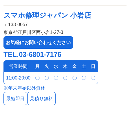
スマホ修理ジャパン 小岩店
〒133-0057
東京都江戸川区西小岩1-27-3
お気軽にお問い合わせください
TEL.03-6801-7176
営業時間
月
火
水
木
金
土
日
11:00-20:00
〇
〇
〇
〇
〇
〇
〇
※年末年始以外無休
最短即日
見積り無料