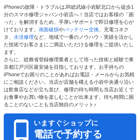
iPhoneの故障・トラブルはJR総武線小岩駅北口から徒歩1
分のスマホ修理ジャパン小岩店へ！当店ではお客様の「困
った」を解消するため、手厚いサポートで即日修理を心が
けております。
画面破損
や
バッテリー交換
、充電コネク
タ、
水没修理
など、地域で一番のノウハウ・実績を活かし
た技術でお客さまにご満足いただける修理をご提供いたし
ます。
さらに、総務省登録修理業者として培った技術と経験で東
京都江戸川区最安値を目指しております。お手持ちの
iPhoneでお困りのことがあればお電話・メールからお気軽
にご相談ください。当店が店舗を構える小岩中央通り沿い
は飲食店などが立ち並び、修理の待ち時間も当店お近くで
お食事やお買い物を楽しむことが出来ます。待ち時間に困
ることのないことも当店独自のメリット♪
いますぐショップに
電話で予約する