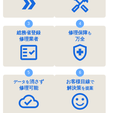
3
4
総務省登録
修理保障
も
修理業者
万全
5
6
消さず
お客様目線
データを
で
修理可能
解決策
を提案