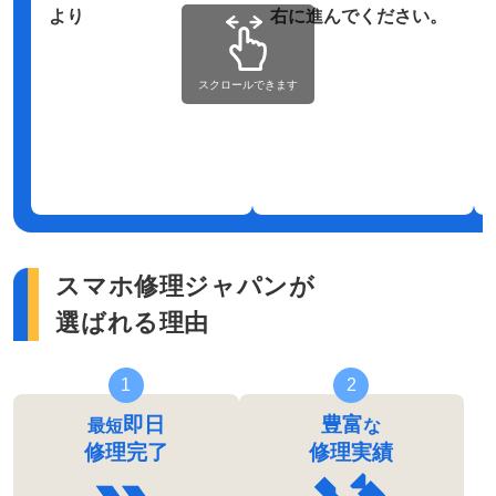
より
右に進んでください。
スマホ修理ジャパンが
選ばれる理由
1
2
即日
豊富
最短
な
修理完了
修理実績