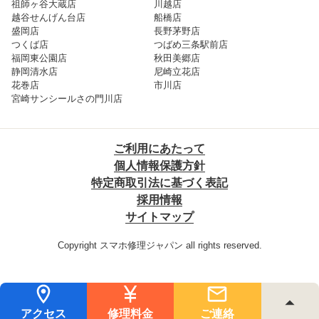
祖師ヶ谷大蔵店
川越店
越谷せんげん台店
船橋店
盛岡店
長野茅野店
つくば店
つばめ三条駅前店
福岡東公園店
秋田美郷店
静岡清水店
尼崎立花店
花巻店
市川店
宮崎サンシールさの門川店
ご利用にあたって
個人情報保護方針
特定商取引法に基づく表記
採用情報
サイトマップ
Copyright スマホ修理ジャパン all rights reserved.
アクセス
修理料金
ご連絡