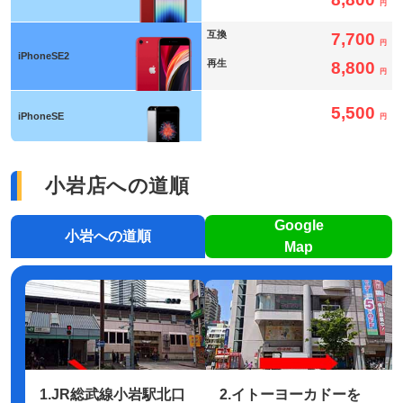
円
互換
7,700
円
iPhoneSE2
再生
8,800
円
5,500
iPhoneSE
円
小岩店への道順
Google
小岩への道順
Map
1.JR総武線小岩駅北口
2.イトーヨーカドーを