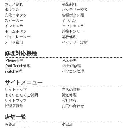
ガラス割れ
液晶割れ
水没対応
バッテリー交換
充電コネクタ
各種ボタン類
スピーカー
イヤホン
インカメラ
アウトカメラ
ホームボタン
近接センサー
バイブレーター
基板修理
データ復旧
バッテリー診断
修理対応機種
iPhone修理
iPad修理
iPod Touch修理
android修理
switch修理
パソコン修理
サイトメニュー
サイトトップ
当店の特長
よくいただくご質問
郵送修理
サイトマップ
会社情報
代理店募集
お問い合わせ
店舗一覧
渋谷店
小岩店