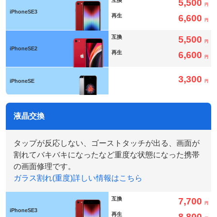
互換
5,500
円
iPhoneSE3
再生
6,600
円
互換
5,500
円
iPhoneSE2
再生
6,600
円
3,300
iPhoneSE
円
液晶交換
タップが反応しない、ゴーストタッチが出る、画面が
割れてバキバキになったなど重度な状態になった携帯
の画面修理です。
ガラス割れ(重度)詳しい情報はこちら
互換
7,700
円
iPhoneSE3
再生
8,800