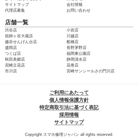
サイトマップ
会社情報
代理店募集
お問い合わせ
店舗一覧
渋谷店
小岩店
祖師ヶ谷大蔵店
川越店
越谷せんげん台店
船橋店
盛岡店
長野茅野店
つくば店
福岡東公園店
秋田美郷店
静岡清水店
尼崎立花店
花巻店
市川店
宮崎サンシールさの門川店
ご利用にあたって
個人情報保護方針
特定商取引法に基づく表記
採用情報
サイトマップ
Copyright スマホ修理ジャパン all rights reserved.