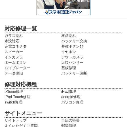
対応修理一覧
ガラス割れ
液晶割れ
水没対応
バッテリー交換
充電コネクタ
各種ボタン類
スピーカー
イヤホン
インカメラ
アウトカメラ
ホームボタン
近接センサー
バイブレーター
基板修理
データ復旧
バッテリー診断
修理対応機種
iPhone修理
iPad修理
iPod Touch修理
android修理
switch修理
パソコン修理
サイトメニュー
サイトトップ
当店の特長
よくいただくご質問
郵送修理