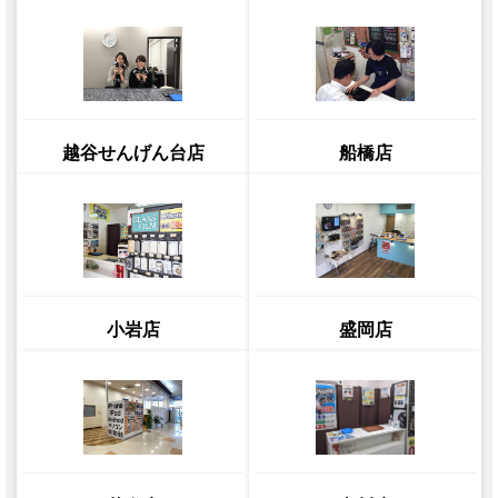
越谷せんげん台店
船橋店
小岩店
盛岡店