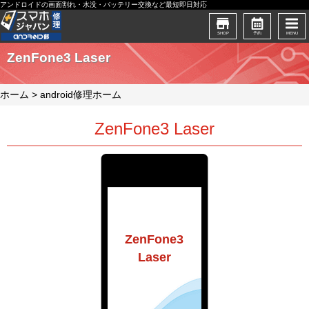
アンドロイドの画面割れ・水没・バッテリー交換など最短即日対応
SHOP
予約
MENU
ZenFone3 Laser
ホーム
>
android修理ホーム
ZenFone3 Laser
ZenFone3
Laser