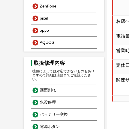
ZenFone
pixel
お店
oppo
電話
AQUOS
営業
取扱修理内容
定休
機種によっては対応できないものもあり
ますので詳細は店舗までご確認くださ
い。
関連
画面割れ
水没修理
バッテリー交換
電源ボタン