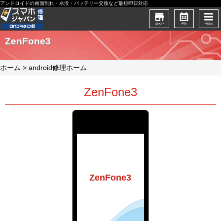
アンドロイドの画面割れ・水没・バッテリー交換など最短即日対応
SHOP
予約
MENU
ZenFone3
ホーム
>
android修理ホーム
ZenFone3
ZenFone3