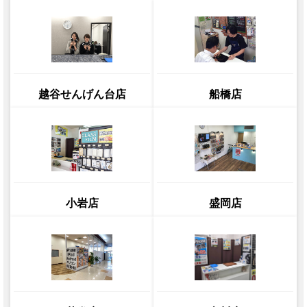
越谷せんげん台店
船橋店
小岩店
盛岡店