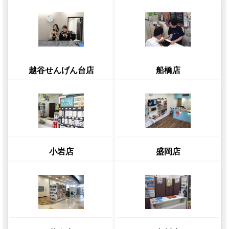
越谷せんげん台店
船橋店
小岩店
盛岡店