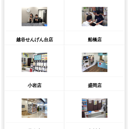
越谷せんげん台店
船橋店
小岩店
盛岡店